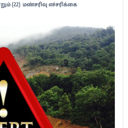
ம் (22) மண்சரிவு எச்சரிக்கை