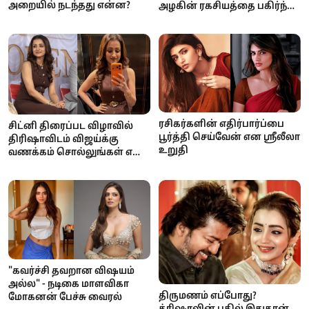
அறையில் நடந்தது என்ன?
அழகின் ரகசியத்தை பகிர்ந்த
ராஷ்மிகா மந்தனா
ரசிகர்களின் எதிர்பார்ப்பை
சிட்னி திரைப்பட விழாவில்
பூர்த்தி செய்வேன் என ஸ்ரீலீலா
திரிஷாவிடம் விஜய்க்கு
உறுதி
வணக்கம் சொல்லுங்கள் என
கேட்ட ரசிகர்கள்: வைரலாகும்
காணொளி
"கவர்ச்சி தவறான விஷயம்
அல்ல" - நடிகை மாளவிகா
திருமணம் எப்போது?
மோகனன் பேச்சு வைரல்
த்ரிஷாவின் பதில் இதுதான்...