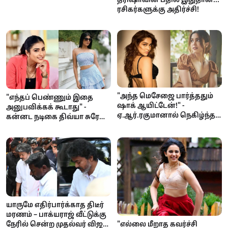
ரசிகர்களுக்கு அதிர்ச்சி!
"அந்த மெசேஜை பார்த்ததும்
"எந்தப் பெண்ணும் இதை
ஷாக் ஆயிட்டேன்!" -
அனுபவிக்கக் கூடாது" -
ஏ.ஆர்.ரகுமானால் நெகிழ்ந்த
கன்னட நடிகை திவ்யா சுரேஷ்
நடிகை ஷர்வரி
நடுரோட்டில் பாலியல்
தொல்லை; பெங்களூர்
போலீசுக்கு கேள்வி!
யாருமே எதிர்பார்க்காத திடீர்
மரணம் – பாக்யராஜ் வீட்டுக்கு
நேரில் சென்ற முதல்வர் விஜய்;
"எல்லை மீறாத கவர்ச்சி