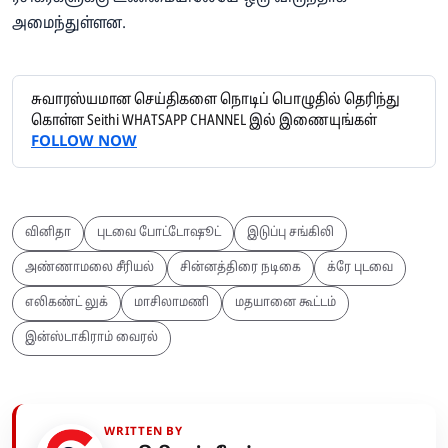
அமைந்துள்ளன.
சுவாரஸ்யமான செய்திகளை நொடிப் பொழுதில் தெரிந்து
கொள்ள Seithi WHATSAPP CHANNEL இல் இணையுங்கள்
FOLLOW NOW
வினிதா
புடவை போட்டோஷூட்
இடுப்பு சங்கிலி
அண்ணாமலை சீரியல்
சின்னத்திரை நடிகை
க்ரே புடவை
எலிகண்ட் லுக்
மாசிலாமணி
மதயானை கூட்டம்
இன்ஸ்டாகிராம் வைரல்
WRITTEN BY