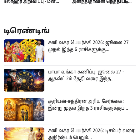
லோஹர் அறிவிப்பு - மன
அனந்திதாவின் நெத்தியடி
ஓய்வுதான் காரணம்!
பதில்!
டிரெண்டிங்
சனி வக்ர பெயர்ச்சி 2026: ஜூலை 27
முதல் இந்த 6 ராசிகளுக்கு...
பாபா வங்கா கணிப்பு: ஜூலை 27 -
ஆகஸ்ட் 2ம் தேதி வரை இந்த...
சூரியன்-சந்திரன் அரிய சேர்க்கை:
இன்று முதல் இந்த 3 ராசிகளுக்குப்...
சனி வக்ர பெயர்ச்சி 2026: டிசம்பர் வரை
அதிர்ஷ்டம் பெறும்...