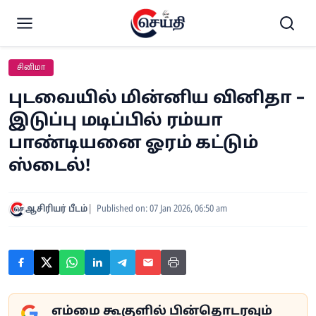
சினிமா
புடவையில் மின்னிய வினிதா –
இடுப்பு மடிப்பில் ரம்யா
பாண்டியனை ஓரம் கட்டும்
ஸ்டைல்!
ஆசிரியர் பீடம்
Published on: 07 Jan 2026, 06:50 am
எம்மை கூகுளில் பின்தொடரவும்