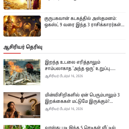
குருபகவான் கடகத்தில் அஸ்தமனம்:
ஒகஸ்ட் 9 வரை இந்த 3 ராசிக்காரர்கள்...
ஆசிரியர் தெரிவு
இறந்த உடலை எரித்தாலும்
சாம்பலாகாத 'அந்த ஒரு' உறுப்பு.....
ஆசிரியர் பீடம்
Jul 16, 2026
மின்விசிறிகளில் ஏன் பெரும்பாலும் 3
இறக்கைகள் மட்டுமே இருக்கும்?...
ஆசிரியர் பீடம்
Jul 16, 2026
வாஸ்து படி இந்த 5 செடிகள் வீட்டில்