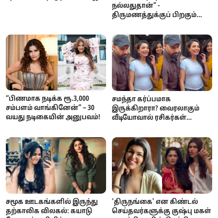
சாந்தனுவுக்கு ஆறுதல்
நல்லதுதான்" -
திருமணத்துக்குப் பிறகும்
கவர்ச்சி காட்டுவது குறித்து
ரகுல் பிரீத் சிங் பேட்டி
“பிணமாக நடிக்க ரூ.3,000
சமந்தா கர்ப்பமாக
சம்பளம் வாங்கினேன்” – 30
இருக்கிறாரா? வைரலாகும்
வயது நடிகையின் அனுபவம்!
வீடியோவால் ரசிகர்கள்
மத்தியில் பரபரப்பு
சமூக ஊடகங்களில் இருந்து
'திருநங்கை' என கிண்டல்
தற்காலிக விலகல்: கயாடு
செய்தவர்களுக்கு குஷ்பு மகள்