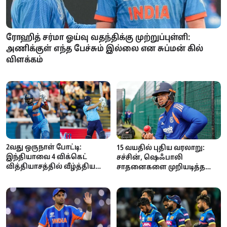
ரோஹித் சர்மா ஓய்வு வதந்திக்கு முற்றுப்புள்ளி:
அணிக்குள் எந்த பேச்சும் இல்லை என சுப்மன் கில்
விளக்கம்
2வது ஒருநாள் போட்டி:
15 வயதில் புதிய வரலாறு:
இந்தியாவை 4 விக்கெட்
சச்சின், ஷெஃபாலி
வித்தியாசத்தில் வீழ்த்திய
சாதனைகளை முறியடித்த
இங்கிலாந்து... தொடர் 1-1 என
வைபவ் சூர்யவன்ஷி
சமன்!