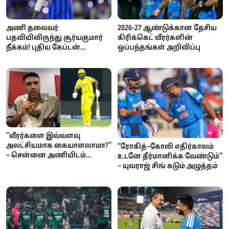
அணி தலைவர்
2026-27 ஆண்டுக்கான தேசிய
பதவியிலிருந்து சூர்யகுமார்
கிரிக்கெட் வீரர்களின்
நீக்கம்! புதிய கேப்டன்
ஒப்பந்தங்கள் அறிவிப்பு
இவர்தான்
“வீரர்களை இவ்வளவு
அலட்சியமாக கையாளலாமா?”
“ரோகித்–கோலி எதிர்காலம்
– சென்னை அணியிடம்
உடனே தீர்மானிக்க வேண்டும்”
அஸ்வின் கடும் கேள்வி
– யுவராஜ் சிங் கடும் அழுத்தம்