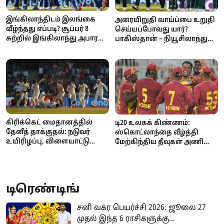
இங்கிலாந்திடம் இலங்கை
அரையிறுதி வாய்ப்பை உறுதி
வீழ்ந்தது எப்படி? சூப்பர் 8
செய்யப்போவது யார்?
சுற்றில் இங்கிலாந்து அபார
பாகிஸ்தான் – நியூசிலாந்து
வெற்றி!
மோதல்
கிரிக்கெட் மைதானத்தில்
டி20 உலகக் கிண்ணம்:
தேனீத் தாக்குதல்: நடுவர்
ஸ்கொட்லாந்தை வீழ்த்தி
உயிரிழப்பு, விளையாட்டு
மேற்கிந்திய தீவுகள் அணி
உலகம் சோகம்
வெற்றி
டிரெண்டிங்
சனி வக்ர பெயர்ச்சி 2026: ஜூலை 27
முதல் இந்த 6 ராசிகளுக்கு...