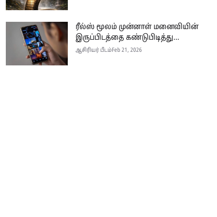
ரீல்ஸ் மூலம் முன்னாள் மனைவியின்
இருப்பிடத்தை கண்டுபிடித்து...
ஆசிரியர் பீடம்
Feb 21, 2026
Seithi.lk இலங்கையின் முன்னணி தமிழ்ச் செய்தி இணையதளம் ஆகும்.
இத்தளமானது அனுபவமிக்க ஊடகவியலாளர்களின் பங்களிப்புடன் இலங்கை
மற்றும் உலகம் முழுவதும் பரந்து வாழும் தமிழ் பேசும் மக்களுக்கு
உண்மையான, விரிவான மற்றும் உடனுக்கு உடனான செய்திகளை
வழங்குகின்றது.