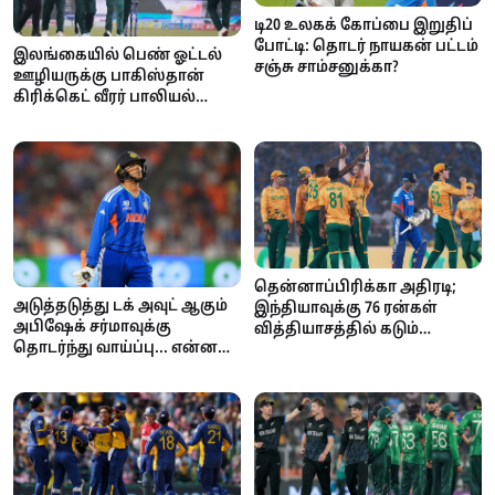
டி20 உலகக் கோப்பை இறுதிப்
போட்டி: தொடர் நாயகன் பட்டம்
இலங்கையில் பெண் ஓட்டல்
சஞ்சு சாம்சனுக்கா?
ஊழியருக்கு பாகிஸ்தான்
கிரிக்கெட் வீரர் பாலியல்
தொந்தரவு.. அதிர்ச்சி
சம்பவம்..!
தென்னாப்பிரிக்கா அதிரடி;
அடுத்தடுத்து டக் அவுட் ஆகும்
இந்தியாவுக்கு 76 ரன்கள்
அபிஷேக் சர்மாவுக்கு
வித்தியாசத்தில் கடும்
தொடர்ந்து வாய்ப்பு... என்ன
தோல்வி!
காரணம்?