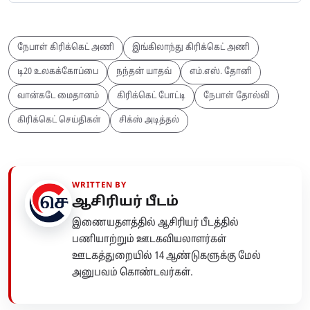
நேபாள் கிரிக்கெட் அணி
இங்கிலாந்து கிரிக்கெட் அணி
டி20 உலகக்கோப்பை
நந்தன் யாதவ்
எம்.எஸ். தோனி
வான்கடே மைதானம்
கிரிக்கெட் போட்டி
நேபாள் தோல்வி
கிரிக்கெட் செய்திகள்
சிக்ஸ் அடித்தல்
WRITTEN BY
ஆசிரியர் பீடம்
இணையதளத்தில் ஆசிரியர் பீடத்தில்
பணியாற்றும் ஊடகவியலாளர்கள்
ஊடகத்துறையில் 14 ஆண்டுகளுக்கு மேல்
அனுபவம் கொண்டவர்கள்.