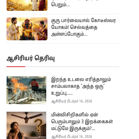
பெறும்...
குரு பார்வையால் கோடீஸ்வர
யோகம்! செல்வத்தை
அள்ளப்போகும்...
ஆசிரியர் தெரிவு
இறந்த உடலை எரித்தாலும்
சாம்பலாகாத 'அந்த ஒரு'
உறுப்பு.....
ஆசிரியர் பீடம்
Jul 16, 2026
மின்விசிறிகளில் ஏன்
பெரும்பாலும் 3 இறக்கைகள்
மட்டுமே இருக்கும்?...
ஆசிரியர் பீடம்
Jul 16, 2026