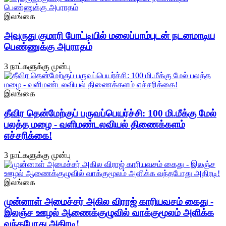
இலங்கை
அவுருது குமாரி போட்டியில் மலைப்பாம்புடன் நடனமாடிய
பெண்ணுக்கு அபராதம்
3 நாட்களுக்கு முன்பு
இலங்கை
தீவிர தென்மேற்குப் பருவப்பெயர்ச்சி: 100 மி.மீக்கு மேல்
பலத்த மழை - வளிமண்டலவியல் திணைக்களம்
எச்சரிக்கை!
3 நாட்களுக்கு முன்பு
இலங்கை
முன்னாள் அமைச்சர் அகில விராஜ் காரியவசம் கைது -
இலஞ்ச ஊழல் ஆணைக்குழுவில் வாக்குமூலம் அளிக்க
வந்தபோது அதிரடி!