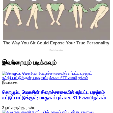
இவற்றையும் படிக்கவும்
இலங்கை
கொழும்பு மெகசின் சிறைச்சாலையில் ஏற்பட்ட பதற்றம்
கட்டுப்பாட்டுக்குள்; பாதுகாப்புக்காக STF களமிறக்கம்
2 நாட்களுக்கு முன்பு