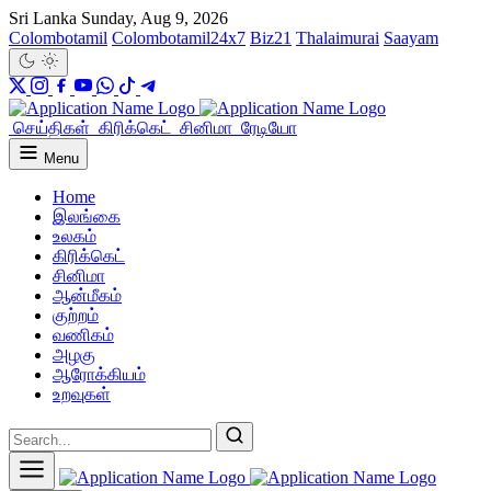
Sri Lanka
Sunday, Aug 9, 2026
Colombotamil
Colombotamil24x7
Biz21
Thalaimurai
Saayam
செய்திகள்
கிரிக்கெட்
சினிமா
ரேடியோ
Menu
Home
இலங்கை
உலகம்
கிரிக்கெட்
சினிமா
ஆன்மீகம்
குற்றம்
வணிகம்
அழகு
ஆரோக்கியம்
உறவுகள்