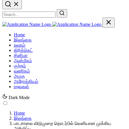
Home
இலங்கை
உலகம்
கிரிக்கெட்
சினிமா
ஆன்மீகம்
குற்றம்
வணிகம்
அழகு
ஆரோக்கியம்
உறவுகள்
Dark Mode
Home
இலங்கை
பாடசாலை விடுமுறை தொடர்பில் வெளியான முக்கிய
அறிவிப்பு