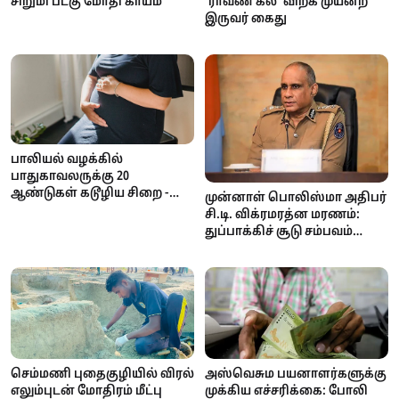
சிறுமி படகு மோதி காயம்
’ராவண கல்’ விற்க முயன்ற
இருவர் கைது
பாலியல் வழக்கில்
பாதுகாவலருக்கு 20
ஆண்டுகள் கடூழிய சிறை -
முன்னாள் பொலிஸ்மா அதிபர்
நீதிமன்றம் வழங்கிய அதிரடித்
சி.டி. விக்ரமரத்ன மரணம்:
தீர்ப்பு!
துப்பாக்கிச் சூடு சம்பவம்
குறித்து தீவிர விசாரணை
ஆரம்பம்
செம்மணி புதைகுழியில் விரல்
அஸ்வெசும பயனாளர்களுக்கு
எலும்புடன் மோதிரம் மீட்பு
முக்கிய எச்சரிக்கை: போலி