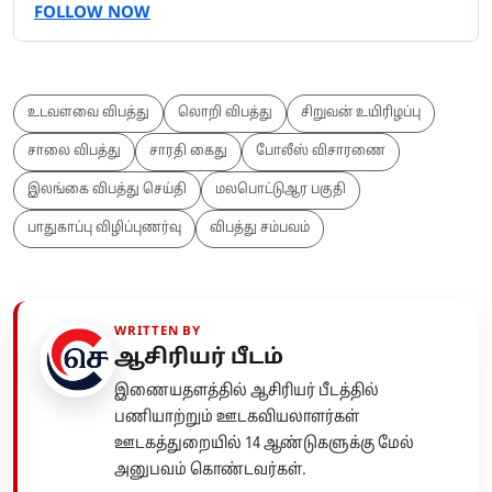
FOLLOW NOW
உடவளவை விபத்து
லொறி விபத்து
சிறுவன் உயிரிழப்பு
சாலை விபத்து
சாரதி கைது
போலீஸ் விசாரணை
இலங்கை விபத்து செய்தி
மலபொட்டுஆர பகுதி
பாதுகாப்பு விழிப்புணர்வு
விபத்து சம்பவம்
WRITTEN BY
ஆசிரியர் பீடம்
இணையதளத்தில் ஆசிரியர் பீடத்தில்
பணியாற்றும் ஊடகவியலாளர்கள்
ஊடகத்துறையில் 14 ஆண்டுகளுக்கு மேல்
அனுபவம் கொண்டவர்கள்.