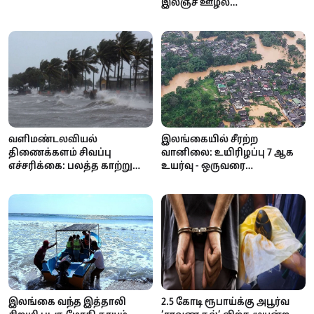
வளிமண்டலவியல்
இலஞ்ச ஊழல்
திணைக்களம் எச்சரிக்கை!
ஆணைக்குழுவில்
வாக்குமூலம் அளிக்க
வந்தபோது அதிரடி!
இலங்கையில் சீரற்ற
வளிமண்டலவியல்
வானிலை: உயிரிழப்பு 7 ஆக
திணைக்களம் சிவப்பு
உயர்வு - ஒருவரை
எச்சரிக்கை: பலத்த காற்று
காணவில்லை; கண்டி,
மற்றும் கொந்தளிப்பான கடல்
நுவரெலியா
- மீனவர்களுக்கு முக்கிய
பாடசாலைகளுக்கு விடுமுறை
அறிவிப்பு!
இலங்கை வந்த இத்தாலி
2.5 கோடி ரூபாய்க்கு அபூர்வ