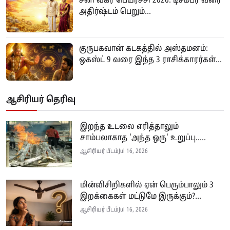
சனி வக்ர பெயர்ச்சி 2026: டிசம்பர் வரை
அதிர்ஷ்டம் பெறும்...
குருபகவான் கடகத்தில் அஸ்தமனம்:
ஒகஸ்ட் 9 வரை இந்த 3 ராசிக்காரர்கள்...
ஆசிரியர் தெரிவு
இறந்த உடலை எரித்தாலும்
சாம்பலாகாத 'அந்த ஒரு' உறுப்பு.....
ஆசிரியர் பீடம்
Jul 16, 2026
மின்விசிறிகளில் ஏன் பெரும்பாலும் 3
இறக்கைகள் மட்டுமே இருக்கும்?...
ஆசிரியர் பீடம்
Jul 16, 2026