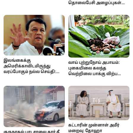
தொலைபேசி அழைப்புகள்
மூலம் பண மோசடி முயற்சி!
இலங்கைக்கு
வாய் புற்றுநோய் அபாயம்:
அமெரிக்காவிடமிருந்து
புகையிலை கலந்த
வரப்போகும் நல்ல செய்தி:
வெற்றிலை பாக்கு விற்பனை
ஏற்றுமதி வரிச்சலுகை குறைய
மற்றும் விநியோகத்திற்குத்
வாய்ப்பு
தடை..
கட்டாரின் முன்னாள் அமீர்
மறைவு: தோஹா
குருநாகல் பாடசாலை கார் தீ