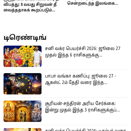
சென்றடைந்த இலங்கை
விபத்து: 8 வயது சிறுவன் தீ
பிரதமர் ஹரிணி அமரசூரிய
வைத்ததாகக் கூறப்படும்
நேரில் இரங்கல்!
குற்றச்சாட்டை மறுத்தது
பொலிஸ்!
டிரெண்டிங்
சனி வக்ர பெயர்ச்சி 2026: ஜூலை 27
முதல் இந்த 6 ராசிகளுக்கு...
பாபா வங்கா கணிப்பு: ஜூலை 27 -
ஆகஸ்ட் 2ம் தேதி வரை இந்த...
சூரியன்-சந்திரன் அரிய சேர்க்கை:
இன்று முதல் இந்த 3 ராசிகளுக்குப்...