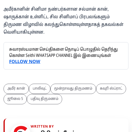
அமீர்கானின் சினிமா நண்பர்களான சல்மான் கான்,
ஷாருக்கான் உள்ளிட்ட சில சினிமாப் பிரபலங்களும்
திருமண விழாவில் கலந்துகொள்ளவுள்ளதாகத் தகவல்கள்
வெளியாகியுள்ளன.
சுவாரஸ்யமான செய்திகளை நொடிப் பொழுதில் தெரிந்து
கொள்ள Seithi WHATSAPP CHANNEL இல் இணையுங்கள்
FOLLOW NOW
அமீர் கான்
பாலிவுட்
மூன்றாவது திருமணம்
கவுரி ஸ்ப்ராட்
ஜூலை 5
பதிவு திருமணம்
WRITTEN BY