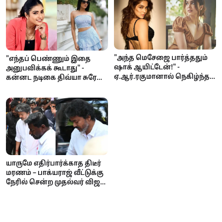
"அந்த மெசேஜை பார்த்ததும்
"எந்தப் பெண்ணும் இதை
ஷாக் ஆயிட்டேன்!" -
அனுபவிக்கக் கூடாது" -
ஏ.ஆர்.ரகுமானால் நெகிழ்ந்த
கன்னட நடிகை திவ்யா சுரேஷ்
நடிகை ஷர்வரி
நடுரோட்டில் பாலியல்
தொல்லை; பெங்களூர்
போலீசுக்கு கேள்வி!
யாருமே எதிர்பார்க்காத திடீர்
மரணம் – பாக்யராஜ் வீட்டுக்கு
நேரில் சென்ற முதல்வர் விஜய்;
சாந்தனுவுக்கு ஆறுதல்