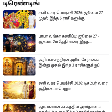
டிரெண்டிங்
சனி வக்ர பெயர்ச்சி 2026: ஜூலை 27
முதல் இந்த 6 ராசிகளுக்கு...
பாபா வங்கா கணிப்பு: ஜூலை 27 -
ஆகஸ்ட் 2ம் தேதி வரை இந்த...
சூரியன்-சந்திரன் அரிய சேர்க்கை:
இன்று முதல் இந்த 3 ராசிகளுக்குப்...
சனி வக்ர பெயர்ச்சி 2026: டிசம்பர் வரை
அதிர்ஷ்டம் பெறும்...
குருபகவான் கடகத்தில் அஸ்தமனம்: