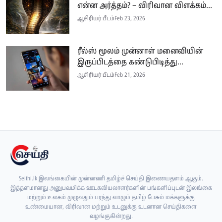
என்ன அர்த்தம்? – விரிவான விளக்கம்...
ஆசிரியர் பீடம்
Feb 23, 2026
ரீல்ஸ் மூலம் முன்னாள் மனைவியின்
இருப்பிடத்தை கண்டுபிடித்து...
ஆசிரியர் பீடம்
Feb 21, 2026
Seithi.lk இலங்கையின் முன்னணி தமிழ்ச் செய்தி இணையதளம் ஆகும்.
இத்தளமானது அனுபவமிக்க ஊடகவியலாளர்களின் பங்களிப்புடன் இலங்கை
மற்றும் உலகம் முழுவதும் பரந்து வாழும் தமிழ் பேசும் மக்களுக்கு
உண்மையான, விரிவான மற்றும் உடனுக்கு உடனான செய்திகளை
வழங்குகின்றது.