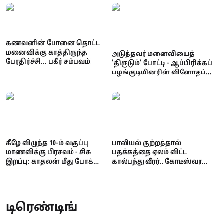
கணவனின் போனை தொட்ட
மனைவிக்கு காத்திருந்த
அடுத்தவர் மனைவியைத்
பேரதிர்ச்சி... பகீர் சம்பவம்!
'திருடும்' போட்டி - ஆப்பிரிக்கப்
பழங்குடியினரின் வினோதப்
பாரம்பரியம்!
கீழே விழுந்த 10-ம் வகுப்பு
பாலியல் குற்றத்தால்
மாணவிக்கு பிரசவம் - சிசு
பதக்கத்தை ஏலம் விட்ட
இறப்பு; காதலன் மீது போக்சோ
கால்பந்து வீரர்.. கோடீஸ்வரன்
வழக்கு!
டூ கடனாளி.. அதிர்ச்சி
சம்பவம்!
டிரெண்டிங்