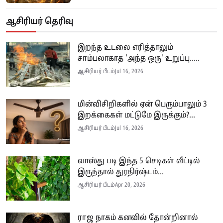
ஆசிரியர் தெரிவு
இறந்த உடலை எரித்தாலும்
சாம்பலாகாத 'அந்த ஒரு' உறுப்பு.....
ஆசிரியர் பீடம்
Jul 16, 2026
மின்விசிறிகளில் ஏன் பெரும்பாலும் 3
இறக்கைகள் மட்டுமே இருக்கும்?...
ஆசிரியர் பீடம்
Jul 16, 2026
வாஸ்து படி இந்த 5 செடிகள் வீட்டில்
இருந்தால் துரதிர்ஷ்டம்...
ஆசிரியர் பீடம்
Apr 20, 2026
ராஜ நாகம் கனவில் தோன்றினால்