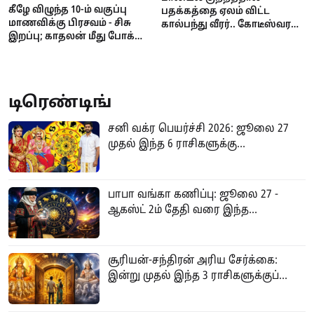
கீழே விழுந்த 10-ம் வகுப்பு
பதக்கத்தை ஏலம் விட்ட
மாணவிக்கு பிரசவம் - சிசு
கால்பந்து வீரர்.. கோடீஸ்வரன்
இறப்பு; காதலன் மீது போக்சோ
டூ கடனாளி.. அதிர்ச்சி
வழக்கு!
சம்பவம்!
டிரெண்டிங்
சனி வக்ர பெயர்ச்சி 2026: ஜூலை 27
முதல் இந்த 6 ராசிகளுக்கு...
பாபா வங்கா கணிப்பு: ஜூலை 27 -
ஆகஸ்ட் 2ம் தேதி வரை இந்த...
சூரியன்-சந்திரன் அரிய சேர்க்கை:
இன்று முதல் இந்த 3 ராசிகளுக்குப்...