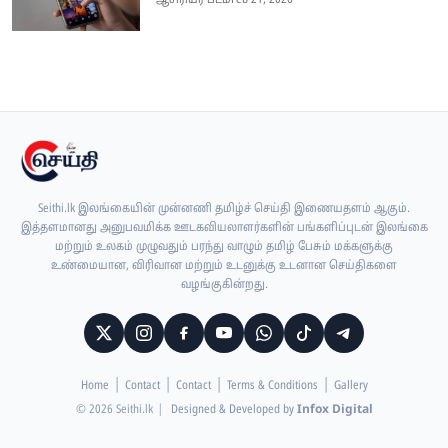
ஆசிரியர் பீடம்
Feb 21, 2026
Seithi.lk இலங்கையின் முன்னணி தமிழ்ச் செய்தி இணையதளம் ஆகும்.
இத்தளமானது அனுபவமிக்க ஊடகவியலாளர்களின் பங்களிப்புடன் இலங்கை
மற்றும் உலகம் முழுவதும் பரந்து வாழும் தமிழ் பேசும் மக்களுக்கு
உண்மையான, விரிவான மற்றும் உடனுக்கு உடனான செய்திகளை
வழங்குகின்றது.
Home
Contact
Contact
Terms & Conditions
Gallery
© 2026 Seithi.lk
|
Designed & Developed by
Infox Digital