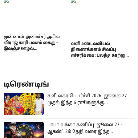
முன்னாள் அமைச்சர் அகில
விராஜ் காரியவசம் கைது -
வளிமண்டலவியல்
இலஞ்ச ஊழல்
திணைக்களம் சிவப்பு
ஆணைக்குழுவில்
எச்சரிக்கை: பலத்த காற்று
வாக்குமூலம் அளிக்க
மற்றும் கொந்தளிப்பான கடல்
வந்தபோது அதிரடி!
- மீனவர்களுக்கு முக்கிய
அறிவிப்பு!
டிரெண்டிங்
சனி வக்ர பெயர்ச்சி 2026: ஜூலை 27
முதல் இந்த 6 ராசிகளுக்கு...
பாபா வங்கா கணிப்பு: ஜூலை 27 -
ஆகஸ்ட் 2ம் தேதி வரை இந்த...