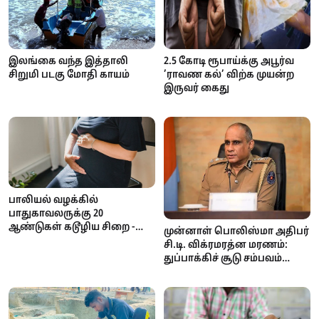
இலங்கை வந்த இத்தாலி
2.5 கோடி ரூபாய்க்கு அபூர்வ
சிறுமி படகு மோதி காயம்
’ராவண கல்’ விற்க முயன்ற
இருவர் கைது
பாலியல் வழக்கில்
பாதுகாவலருக்கு 20
ஆண்டுகள் கடூழிய சிறை -
முன்னாள் பொலிஸ்மா அதிபர்
நீதிமன்றம் வழங்கிய அதிரடித்
சி.டி. விக்ரமரத்ன மரணம்:
தீர்ப்பு!
துப்பாக்கிச் சூடு சம்பவம்
குறித்து தீவிர விசாரணை
ஆரம்பம்