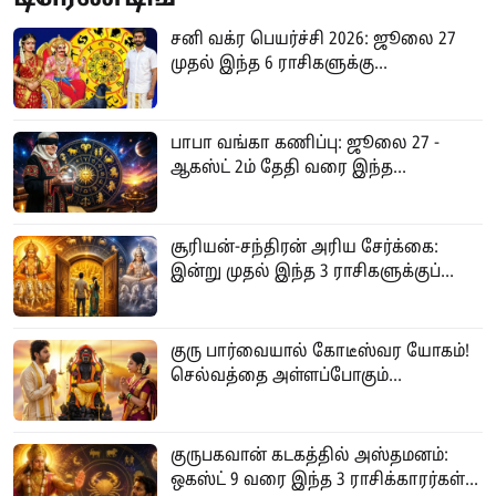
சனி வக்ர பெயர்ச்சி 2026: ஜூலை 27
முதல் இந்த 6 ராசிகளுக்கு...
பாபா வங்கா கணிப்பு: ஜூலை 27 -
ஆகஸ்ட் 2ம் தேதி வரை இந்த...
சூரியன்-சந்திரன் அரிய சேர்க்கை:
இன்று முதல் இந்த 3 ராசிகளுக்குப்...
குரு பார்வையால் கோடீஸ்வர யோகம்!
செல்வத்தை அள்ளப்போகும்...
குருபகவான் கடகத்தில் அஸ்தமனம்:
ஒகஸ்ட் 9 வரை இந்த 3 ராசிக்காரர்கள்...