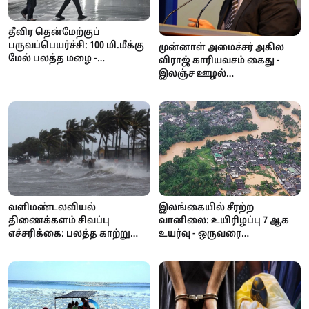
தீவிர தென்மேற்குப்
பருவப்பெயர்ச்சி: 100 மி.மீக்கு
முன்னாள் அமைச்சர் அகில
மேல் பலத்த மழை -
விராஜ் காரியவசம் கைது -
வளிமண்டலவியல்
இலஞ்ச ஊழல்
திணைக்களம் எச்சரிக்கை!
ஆணைக்குழுவில்
வாக்குமூலம் அளிக்க
வந்தபோது அதிரடி!
இலங்கையில் சீரற்ற
வளிமண்டலவியல்
வானிலை: உயிரிழப்பு 7 ஆக
திணைக்களம் சிவப்பு
உயர்வு - ஒருவரை
எச்சரிக்கை: பலத்த காற்று
காணவில்லை; கண்டி,
மற்றும் கொந்தளிப்பான கடல்
நுவரெலியா
- மீனவர்களுக்கு முக்கிய
பாடசாலைகளுக்கு விடுமுறை
அறிவிப்பு!