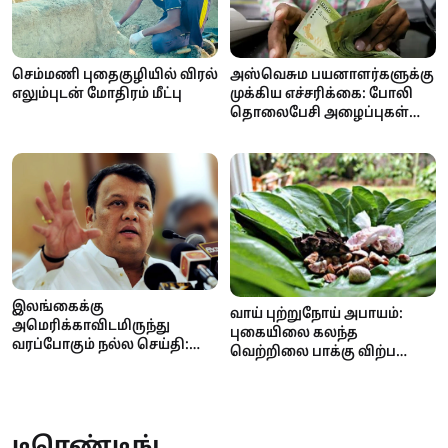
செம்மணி புதைகுழியில் விரல்
அஸ்வெசும பயனாளர்களுக்கு
எலும்புடன் மோதிரம் மீட்பு
முக்கிய எச்சரிக்கை: போலி
தொலைபேசி அழைப்புகள்
மூலம் பண மோசடி முயற்சி!
இலங்கைக்கு
வாய் புற்றுநோய் அபாயம்:
அமெரிக்காவிடமிருந்து
புகையிலை கலந்த
வரப்போகும் நல்ல செய்தி:
வெற்றிலை பாக்கு விற்பனை
ஏற்றுமதி வரிச்சலுகை குறைய
மற்றும் விநியோகத்திற்குத்
வாய்ப்பு
தடை..
டிரெண்டிங்