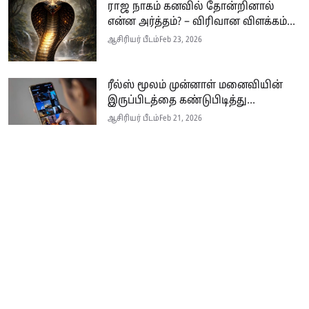
ராஜ நாகம் கனவில் தோன்றினால்
என்ன அர்த்தம்? – விரிவான விளக்கம்...
ஆசிரியர் பீடம்
Feb 23, 2026
ரீல்ஸ் மூலம் முன்னாள் மனைவியின்
இருப்பிடத்தை கண்டுபிடித்து...
ஆசிரியர் பீடம்
Feb 21, 2026
Seithi.lk இலங்கையின் முன்னணி தமிழ்ச் செய்தி இணையதளம் ஆகும்.
இத்தளமானது அனுபவமிக்க ஊடகவியலாளர்களின் பங்களிப்புடன் இலங்கை
மற்றும் உலகம் முழுவதும் பரந்து வாழும் தமிழ் பேசும் மக்களுக்கு
உண்மையான, விரிவான மற்றும் உடனுக்கு உடனான செய்திகளை