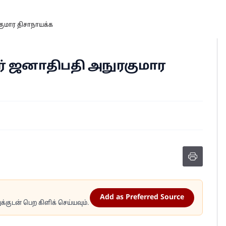
ரகுமார திசாநாயக்க
ார் ஜனாதிபதி அநுரகுமார
Add as Preferred Source
்குடன் பெற கிளிக் செய்யவும்.