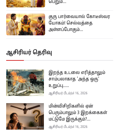
பெறும்...
குரு பார்வையால் கோடீஸ்வர
யோகம்! செல்வத்தை
அள்ளப்போகும்...
ஆசிரியர் தெரிவு
இறந்த உடலை எரித்தாலும்
சாம்பலாகாத 'அந்த ஒரு'
உறுப்பு.....
ஆசிரியர் பீடம்
Jul 16, 2026
மின்விசிறிகளில் ஏன்
பெரும்பாலும் 3 இறக்கைகள்
மட்டுமே இருக்கும்?...
ஆசிரியர் பீடம்
Jul 16, 2026