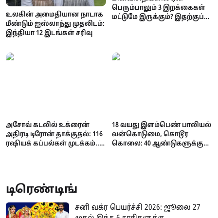
பெரும்பாலும் 3 இறக்கைகள்
உலகின் அமைதியான நாடாக
மட்டுமே இருக்கும்? இதற்குப்
மீண்டும் ஐஸ்லாந்து முதலிடம்:
பின்னால் இருக்கும்
இந்தியா 12 இடங்கள் சரிவு
அறிவியல் காரணம் என்ன?
அசோவ் கடலில் உக்ரைன்
18 வயது இளம்பெண் பாலியல்
அதிரடி டிரோன் தாக்குதல்: 116
வன்கொடுமை, கொடூர
ரஷியக் கப்பல்கள் முடக்கம்..
கொலை: 40 ஆண்டுகளுக்குப்
கோதுமை ஏற்றுமதி
பின் 74 வயது முதியவருக்கு
பாதிப்பால் உலகளவில்
மரண தண்டனை
தட்டுப்பாடு அபாயம்!
நிறைவேற்றம்!
டிரெண்டிங்
சனி வக்ர பெயர்ச்சி 2026: ஜூலை 27