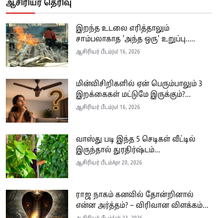
ஆசிரியர் தெரிவு
இறந்த உடலை எரித்தாலும்
சாம்பலாகாத 'அந்த ஒரு' உறுப்பு.....
ஆசிரியர் பீடம்
Jul 16, 2026
மின்விசிறிகளில் ஏன் பெரும்பாலும் 3
இறக்கைகள் மட்டுமே இருக்கும்?...
ஆசிரியர் பீடம்
Jul 16, 2026
வாஸ்து படி இந்த 5 செடிகள் வீட்டில்
இருந்தால் துரதிர்ஷ்டம்...
ஆசிரியர் பீடம்
Apr 20, 2026
ராஜ நாகம் கனவில் தோன்றினால்
என்ன அர்த்தம்? – விரிவான விளக்கம்...