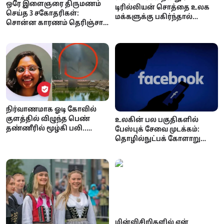
ஒரே இளைஞரை திருமணம்
டிரில்லியன் சொத்தை உலக
செய்த 3 சகோதரிகள்:
மக்களுக்கு பகிர்ந்தால்
சொன்ன காரணம் தெரிஞ்சா
ஒருவருக்கு எவ்வளவு
ஷாக் ஆகிடுவீங்க..!
கிடைக்கும்? ஆச்சரியப்பட
வைக்கும் கணக்குகள்!
நிர்வாணமாக ஓடி கோவில்
குளத்தில் விழுந்த பெண்
உலகின் பல பகுதிகளில்
தண்ணீரில் மூழ்கி பலி..
பேஸ்புக் சேவை முடக்கம்:
நடந்தது என்ன?
தொழில்நுட்பக் கோளாறு
தான் காரணம் என மெட்டா
அதிகாரப்பூர்வ தகவல்!
மின்விசிறிகளில் ஏன்