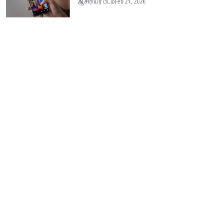
ஆசிரியர் பீடம்
Feb 21, 2026
Seithi.lk இலங்கையின் முன்னணி தமிழ்ச் செய்தி இணையதளம் ஆகும்.
இத்தளமானது அனுபவமிக்க ஊடகவியலாளர்களின் பங்களிப்புடன் இலங்கை
மற்றும் உலகம் முழுவதும் பரந்து வாழும் தமிழ் பேசும் மக்களுக்கு
உண்மையான, விரிவான மற்றும் உடனுக்கு உடனான செய்திகளை
வழங்குகின்றது.
Home
Contact
Contact
Terms & Conditions
Gallery
© 2026 Seithi.lk
|
Designed & Developed by
Infox Digital