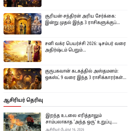
சூரியன்-சந்திரன் அரிய சேர்க்கை:
இன்று முதல் இந்த 3 ராசிகளுக்குப்...
சனி வக்ர பெயர்ச்சி 2026: டிசம்பர் வரை
அதிர்ஷ்டம் பெறும்...
குருபகவான் கடகத்தில் அஸ்தமனம்:
ஒகஸ்ட் 9 வரை இந்த 3 ராசிக்காரர்கள்...
ஆசிரியர் தெரிவு
இறந்த உடலை எரித்தாலும்
சாம்பலாகாத 'அந்த ஒரு' உறுப்பு.....
ஆசிரியர் பீடம்
Jul 16, 2026