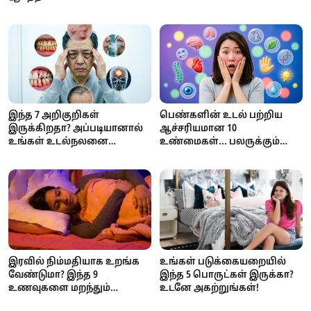
வியக்கும் மனித உடலின்
ஆரோக்கியத்தில் ஏற்படும்
அதிசயம்!
பாதிப்புகள்
இந்த 7 அறிகுறிகள்
பெண்களின் உடல் பற்றிய
இருக்கிறதா? அப்படியானால்
ஆச்சரியமான 10
உங்கள் உடல்நலனை
உண்மைகள்... பலருக்கும்
அலட்சியப்படுத்தாதீர்கள்!
தெரியாத அறிவியல்
தகவல்கள்!
உங்கள் படுக்கையறையில்
இரவில் நிம்மதியாக உறங்க
இந்த 5 பொருட்கள் இருக்கா?
வேண்டுமா? இந்த 9
உடனே அகற்றுங்கள்!
உணவுகளை மறந்தும்
சாப்பிடாதீர்கள்!