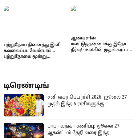
எச்சரிக்கை
ஆண்களின்
மலட்டுத்தன்மைக்கு இதோ
புற்றுநோய் நினைத்து இனி
தீர்வு! - உலகின் முதல் கர்ப்பம்
கவலைப்பட வேண்டாம்...
வெற்றி
புற்றுநோயை மூன்று
ஆண்டுகளுக்கு முன்பே
கண்டறியும் AI தொழில்நுட்பம்!
டிரெண்டிங்
சனி வக்ர பெயர்ச்சி 2026: ஜூலை 27
முதல் இந்த 6 ராசிகளுக்கு...
பாபா வங்கா கணிப்பு: ஜூலை 27 -
ஆகஸ்ட் 2ம் தேதி வரை இந்த...