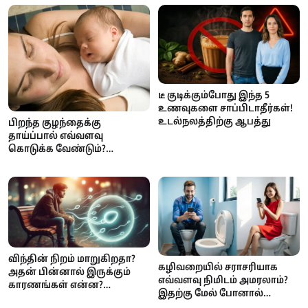
டீ குடிக்கும்போது இந்த 5
உணவுகளை சாப்பிடாதீர்கள்!
உடல்நலத்திற்கு ஆபத்து
பிறந்த குழந்தைக்கு
தாய்ப்பால் எவ்வளவு
கொடுக்க வேண்டும்?
அதிகமாக கொடுத்தால்
உண்டாகும் பக்க விளைவுகள்
விந்தின் நிறம் மாறுகிறதா?
கழிவறையில் சராசரியாக
அதன் பின்னால் இருக்கும்
எவ்வளவு நிமிடம் அமரலாம்?
காரணங்கள் என்ன?
இதற்கு மேல் போனால்
ஆண்களே கவனம்!
டேஞ்சர் – மருத்துவ