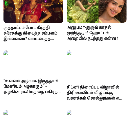
அனுபமா-துருவ் காதல்
குத்தாட்டம் போட கீர்த்தி
முறிந்ததா? ஹோட்டல்
சுரேசுக்கு கிடைத்த சம்பளம்
அறையில் நடந்தது என்ன?
இவ்வளவா? வாயடைத்த
ரசிகர்கள்!
“உள்ளம் அழகாக இருந்தால்
மேனியும் அழகாகும்” –
சிட்னி திரைப்பட விழாவில்
அழகின் ரகசியத்தை பகிர்ந்த
திரிஷாவிடம் விஜய்க்கு
ராஷ்மிகா மந்தனா
வணக்கம் சொல்லுங்கள் என
கேட்ட ரசிகர்கள்: வைரலாகும்
காணொளி