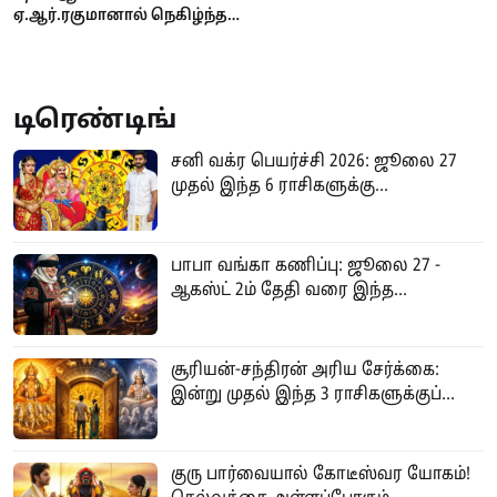
ஏ.ஆர்.ரகுமானால் நெகிழ்ந்த
நடிகை ஷர்வரி
டிரெண்டிங்
சனி வக்ர பெயர்ச்சி 2026: ஜூலை 27
முதல் இந்த 6 ராசிகளுக்கு...
பாபா வங்கா கணிப்பு: ஜூலை 27 -
ஆகஸ்ட் 2ம் தேதி வரை இந்த...
சூரியன்-சந்திரன் அரிய சேர்க்கை:
இன்று முதல் இந்த 3 ராசிகளுக்குப்...
குரு பார்வையால் கோடீஸ்வர யோகம்!