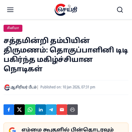
சினிமா
சத்தமின்றி தம்பியின்
திருமணம்: தொகுப்பாளினி டிடி
பகிர்ந்த மகிழ்ச்சியான
நொடிகள்
ஆசிரியர் பீடம்
Published on: 10 Jan 2026, 07:31 pm
எம்மை கூகுளில் பின்தொடரவும்