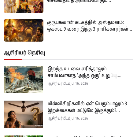
செல்வத்தை அள்ளப்போகும்...
குருபகவான் கடகத்தில் அஸ்தமனம்:
ஒகஸ்ட் 9 வரை இந்த 3 ராசிக்காரர்கள்...
ஆசிரியர் தெரிவு
இறந்த உடலை எரித்தாலும்
சாம்பலாகாத 'அந்த ஒரு' உறுப்பு.....
ஆசிரியர் பீடம்
Jul 16, 2026
மின்விசிறிகளில் ஏன் பெரும்பாலும் 3
இறக்கைகள் மட்டுமே இருக்கும்?...
ஆசிரியர் பீடம்
Jul 16, 2026