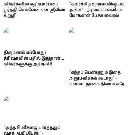
ரசிகர்களின் எதிர்பார்ப்பை
"கவர்ச்சி தவறான விஷயம்
பூர்த்தி செய்வேன் என ஸ்ரீலீலா
அல்ல" - நடிகை மாளவிகா
உறுதி
மோகனன் பேச்சு வைரல்
திருமணம் எப்போது?
த்ரிஷாவின் பதில் இதுதான்...
ரசிகர்களுக்கு அதிர்ச்சி!
"எந்தப் பெண்ணும் இதை
அனுபவிக்கக் கூடாது" -
கன்னட நடிகை திவ்யா சுரேஷ்
நடுரோட்டில் பாலியல்
தொல்லை; பெங்களூர்
போலீசுக்கு கேள்வி!
"அந்த மெசேஜை பார்த்ததும்
ஷாக் ஆயிட்டேன்!" -