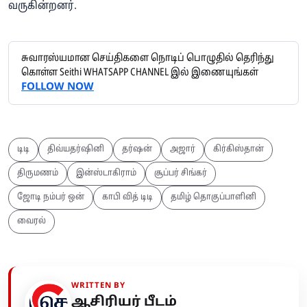
வருகின்றனர்.
சுவாரஸ்யமான செய்திகளை நொடிப் பொழுதில் தெரிந்து
கொள்ள Seithi WHATSAPP CHANNEL இல் இணையுங்கள்
FOLLOW NOW
டிடி
திவ்யதர்ஷினி
தர்ஷன்
அஜார்
கிர்கிஸ்தான்
திருமணம்
இன்ஸ்டாகிராம்
சூப்பர் சிங்கர்
ஜோடி நம்பர் ஒன்
காபி வித் டிடி
தமிழ் தொகுப்பாளினி
வைரல்
WRITTEN BY
ஆசிரியர் பீடம்