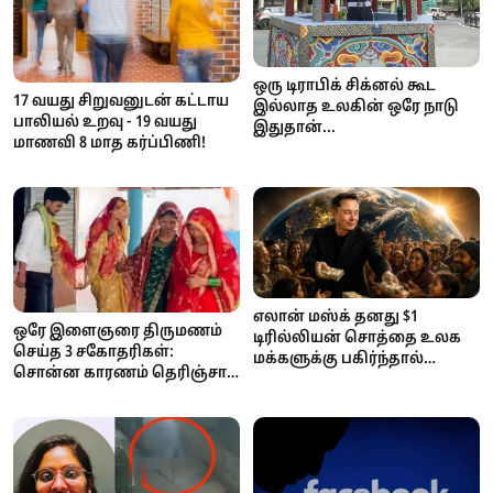
ஒரு டிராபிக் சிக்னல் கூட
17 வயது சிறுவனுடன் கட்டாய
இல்லாத உலகின் ஒரே நாடு
பாலியல் உறவு - 19 வயது
இதுதான்...
மாணவி 8 மாத கர்ப்பிணி!
எலான் மஸ்க் தனது $1
ஒரே இளைஞரை திருமணம்
டிரில்லியன் சொத்தை உலக
செய்த 3 சகோதரிகள்:
மக்களுக்கு பகிர்ந்தால்
சொன்ன காரணம் தெரிஞ்சா
ஒருவருக்கு எவ்வளவு
ஷாக் ஆகிடுவீங்க..!
கிடைக்கும்? ஆச்சரியப்பட
வைக்கும் கணக்குகள்!