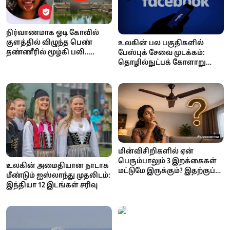
நிர்வாணமாக ஓடி கோவில்
குளத்தில் விழுந்த பெண்
உலகின் பல பகுதிகளில்
தண்ணீரில் மூழ்கி பலி..
பேஸ்புக் சேவை முடக்கம்:
நடந்தது என்ன?
தொழில்நுட்பக் கோளாறு
தான் காரணம் என மெட்டா
அதிகாரப்பூர்வ தகவல்!
மின்விசிறிகளில் ஏன்
பெரும்பாலும் 3 இறக்கைகள்
உலகின் அமைதியான நாடாக
மட்டுமே இருக்கும்? இதற்குப்
மீண்டும் ஐஸ்லாந்து முதலிடம்:
பின்னால் இருக்கும்
இந்தியா 12 இடங்கள் சரிவு
அறிவியல் காரணம் என்ன?