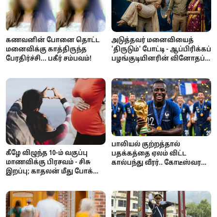
அடுத்தவர் மனைவியைத்
கணவனின் போனை தொட்ட
'திருடும்' போட்டி - ஆப்பிரிக்கப்
மனைவிக்கு காத்திருந்த
பழங்குடியினரின் வினோதப்
பேரதிர்ச்சி... பகீர் சம்பவம்!
பாரம்பரியம்!
பாலியல் குற்றத்தால்
கீழே விழுந்த 10-ம் வகுப்பு
பதக்கத்தை ஏலம் விட்ட
மாணவிக்கு பிரசவம் - சிசு
கால்பந்து வீரர்.. கோடீஸ்வரன்
இறப்பு; காதலன் மீது போக்சோ
டூ கடனாளி.. அதிர்ச்சி
வழக்கு!
சம்பவம்!