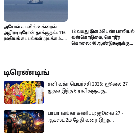
அசோவ் கடலில் உக்ரைன்
18 வயது இளம்பெண் பாலியல்
அதிரடி டிரோன் தாக்குதல்: 116
வன்கொடுமை, கொடூர
ரஷியக் கப்பல்கள் முடக்கம்..
கொலை: 40 ஆண்டுகளுக்குப்
கோதுமை ஏற்றுமதி
பின் 74 வயது முதியவருக்கு
பாதிப்பால் உலகளவில்
மரண தண்டனை
தட்டுப்பாடு அபாயம்!
நிறைவேற்றம்!
டிரெண்டிங்
சனி வக்ர பெயர்ச்சி 2026: ஜூலை 27
முதல் இந்த 6 ராசிகளுக்கு...
பாபா வங்கா கணிப்பு: ஜூலை 27 -
ஆகஸ்ட் 2ம் தேதி வரை இந்த...