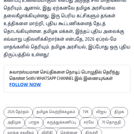
கணிப்பு உண்மையாகுமா என்பது அடுத்த சில மாதங்களில்
தெரியும். ஆனால், இது ஏற்கனவே தமிழக அரசியலை
தலைகீழாக்கியுள்ளது. இரு பெரிய கட்சிகளும் தங்கள்
உத்திகளை மாற்றி, புதிய கூட்டணிகளைத் தேடத்
தொடங்கியுள்ளன. தமிழக மக்கள், இந்தப் புதிய அலைக்கு
எவ்வாறு பதிலளிக்கிறார்கள் என்பதே, 2026 ஏப்ரல்-மே
மாதங்களில் தெரியும். தமிழக அரசியல், இப்போது ஒரு புதிய
திருப்பத்தில் உள்ளது!
சுவாரஸ்யமான செய்திகளை நொடிப் பொழுதில் தெரிந்து
கொள்ள Seithi WHATSAPP CHANNEL இல் இணையுங்கள்
FOLLOW NOW
2026 தேர்தல்
தமிழக வெற்றிக்கழகம்
TVK
விஜய்
திமுக
அதிமுக
பாஜக
கருத்துக்கணிப்பு
சர்வே
70 தொகுதி
வாக்கு சதவீதம்
விசிகி
சென்னை
திருச்சி