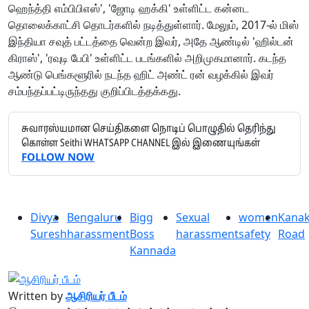
ஹெந்த்தி எம்பிபிஎஸ்', 'ஜோடி ஹக்கி' உள்ளிட்ட கன்னட
தொலைக்காட்சி தொடர்களில் நடித்துள்ளார். மேலும், 2017-ல் மிஸ்
இந்தியா சவுத் பட்டத்தை வென்ற இவர், அதே ஆண்டில் 'ஹில்டன்
கிராஸ்', 'ரவுடி பேபி' உள்ளிட்ட படங்களில் அறிமுகமானார். கடந்த
ஆண்டு பெங்களூரில் நடந்த ஹிட் அண்ட் ரன் வழக்கில் இவர்
சம்பந்தப்பட்டிருந்தது குறிப்பிடத்தக்கது.
சுவாரஸ்யமான செய்திகளை நொடிப் பொழுதில் தெரிந்து
கொள்ள Seithi WHATSAPP CHANNEL இல் இணையுங்கள்
FOLLOW NOW
Divya
Bengaluru
Bigg
Sexual
women
Kana
Suresh
harassment
Boss
harassment
safety
Road
Kannada
Written by
ஆசிரியர் பீடம்