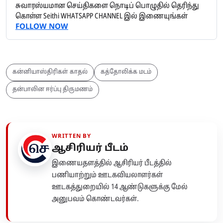
சுவாரஸ்யமான செய்திகளை நொடிப் பொழுதில் தெரிந்து
கொள்ள Seithi WHATSAPP CHANNEL இல் இணையுங்கள்
FOLLOW NOW
கன்னியாஸ்திரிகள் காதல்
கத்தோலிக்க மடம்
தன்பாலின ஈர்ப்பு திருமணம்
WRITTEN BY
ஆசிரியர் பீடம்
இணையதளத்தில் ஆசிரியர் பீடத்தில்
பணியாற்றும் ஊடகவியலாளர்கள்
ஊடகத்துறையில் 14 ஆண்டுகளுக்கு மேல்
அனுபவம் கொண்டவர்கள்.