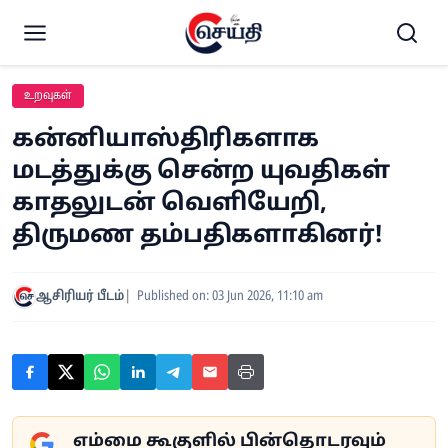
உறவுகள்
கன்னியாஸ்திரிகளாக
மடத்துக்கு சென்ற யுவதிகள்
காதலுடன் வெளியேறி,
திருமண தம்பதிகளாகினர்!
ஆசிரியர் பீடம்
Published on: 03 Jun 2026, 11:10 am
எம்மை கூகுளில் பின்தொடரவும்