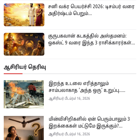
சனி வக்ர பெயர்ச்சி 2026: டிசம்பர் வரை
அதிர்ஷ்டம் பெறும்...
குருபகவான் கடகத்தில் அஸ்தமனம்:
ஒகஸ்ட் 9 வரை இந்த 3 ராசிக்காரர்கள்...
ஆசிரியர் தெரிவு
இறந்த உடலை எரித்தாலும்
சாம்பலாகாத 'அந்த ஒரு' உறுப்பு.....
ஆசிரியர் பீடம்
Jul 16, 2026
மின்விசிறிகளில் ஏன் பெரும்பாலும் 3
இறக்கைகள் மட்டுமே இருக்கும்?...
ஆசிரியர் பீடம்
Jul 16, 2026