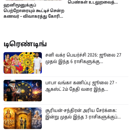
பெண்கள் உடலுறவைத்
ஹனிமூனுக்குப்
தவிர்ப்பார்களாம் –
பெற்றோரையும் கூட்டிச் சென்ற
காரணங்களும் தீர்வுகளும்
கணவர் – விவாகரத்து கோரி
நீதிமன்றம் சென்ற மனைவி!
என்ன நடந்தது?
டிரெண்டிங்
சனி வக்ர பெயர்ச்சி 2026: ஜூலை 27
முதல் இந்த 6 ராசிகளுக்கு...
பாபா வங்கா கணிப்பு: ஜூலை 27 -
ஆகஸ்ட் 2ம் தேதி வரை இந்த...
சூரியன்-சந்திரன் அரிய சேர்க்கை:
இன்று முதல் இந்த 3 ராசிகளுக்குப்...