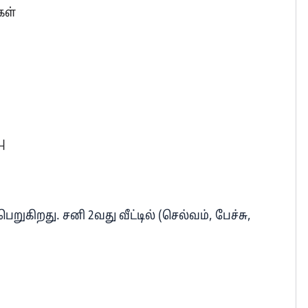
கள்
ு
றுகிறது. சனி 2வது வீட்டில் (செல்வம், பேச்சு,
்