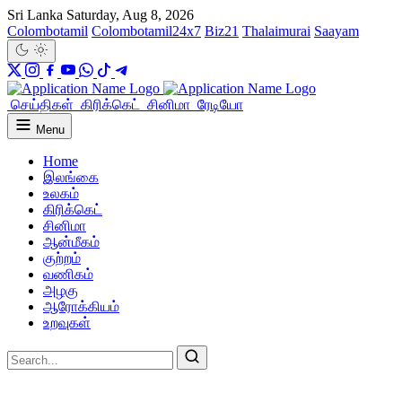
Sri Lanka
Saturday, Aug 8, 2026
Colombotamil
Colombotamil24x7
Biz21
Thalaimurai
Saayam
செய்திகள்
கிரிக்கெட்
சினிமா
ரேடியோ
Menu
Home
இலங்கை
உலகம்
கிரிக்கெட்
சினிமா
ஆன்மீகம்
குற்றம்
வணிகம்
அழகு
ஆரோக்கியம்
உறவுகள்