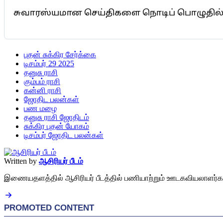
சுவாரஸ்யமான செய்திகளை நொடிப் பொழுதில் 
புதன் சுக்கிர சேர்க்கை
டிசம்பர் 29 2025
தனுசு ராசி
கும்பம் ராசி
கன்னி ராசி
ஜோதிட பலன்கள்
பண மழை
தனுசு ராசி ஜோதிடம்
சுக்கிர புதன் யோகம்
டிசம்பர் ஜோதிட பலன்கள்
Written by
ஆசிரியர் பீடம்
இணையதளத்தில் ஆசிரியர் பீடத்தில் பணியாற்றும் ஊடகவியலாளர்