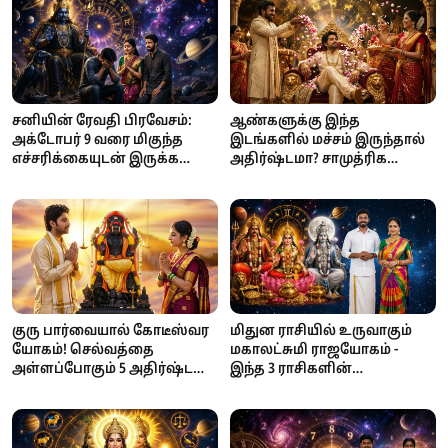
சனியின் ரேவதி பிரவேசம்:
ஆண்களுக்கு இந்த
அக்டோபர் 9 வரை மிகுந்த
இடங்களில் மச்சம் இருந்தால்
எச்சரிக்கையுடன் இருக்க
அதிர்ஷ்டமா? சாமுத்ரிக
வேண்டிய 3 ராசிகள்!
சாஸ்திரம் கூறும்
நம்பிக்கைகள்
குரு பார்வையால் கோடீஸ்வர
மிதுன ராசியில் உருவாகும்
யோகம்! செல்வத்தை
மகாலட்சுமி ராஜயோகம் -
அள்ளப்போகும் 5 அதிர்ஷ்ட
இந்த 3 ராசிகளின்
நட்சத்திரங்கள்!
பணக்கஷ்டம் தீரப்போகுது!