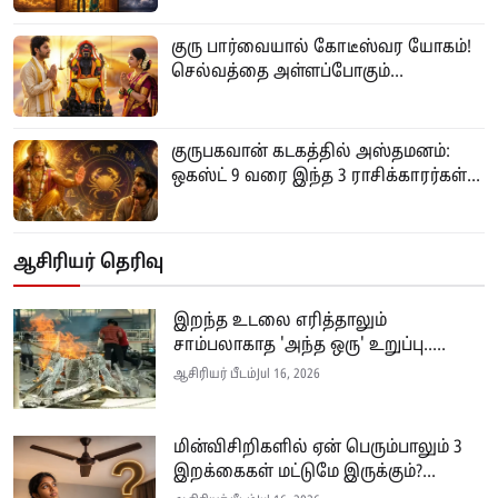
குரு பார்வையால் கோடீஸ்வர யோகம்!
செல்வத்தை அள்ளப்போகும்...
குருபகவான் கடகத்தில் அஸ்தமனம்:
ஒகஸ்ட் 9 வரை இந்த 3 ராசிக்காரர்கள்...
ஆசிரியர் தெரிவு
இறந்த உடலை எரித்தாலும்
சாம்பலாகாத 'அந்த ஒரு' உறுப்பு.....
ஆசிரியர் பீடம்
Jul 16, 2026
மின்விசிறிகளில் ஏன் பெரும்பாலும் 3
இறக்கைகள் மட்டுமே இருக்கும்?...