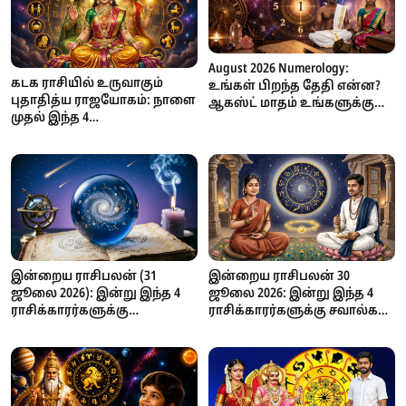
August 2026 Numerology:
கடக ராசியில் உருவாகும்
உங்கள் பிறந்த தேதி என்ன?
புதாதித்ய ராஜயோகம்: நாளை
ஆகஸ்ட் மாதம் உங்களுக்கு
முதல் இந்த 4
எப்படி இருக்கும்? எண் கணித
ராசிக்காரர்களுக்கு
பலன்கள் முழுமையாக!
அதிர்ஷ்டம்!
இன்றைய ராசிபலன் (31
இன்றைய ராசிபலன் 30
ஜூலை 2026): இன்று இந்த 4
ஜூலை 2026: இன்று இந்த 4
ராசிக்காரர்களுக்கு
ராசிக்காரர்களுக்கு சவால்கள்
ராஜயோகம்... தொழில்,
அதிகம் – யாருக்கு அதிர்ஷ்டம்
பணவரவு, அதிர்ஷ்டத்தில்
கைகொடுக்கிறது?
முன்னேற்றம்!