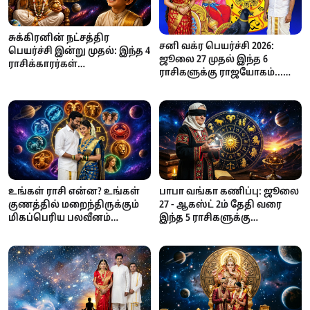
சுக்கிரனின் நட்சத்திர
சனி வக்ர பெயர்ச்சி 2026:
பெயர்ச்சி இன்று முதல்: இந்த 4
ஜூலை 27 முதல் இந்த 6
ராசிக்காரர்கள்
ராசிகளுக்கு ராஜயோகம்...
எச்சரிக்கையாக இருக்க
தொழில், பணவரவு, பதவி
வேண்டிய காலம்... சவால்கள்
உயர்வில் அதிர்ஷ்டம்!
அதிகரிக்குமாம்!
உங்கள் ராசி என்ன? உங்கள்
பாபா வங்கா கணிப்பு: ஜூலை
குணத்தில் மறைந்திருக்கும்
27 - ஆகஸ்ட் 2ம் தேதி வரை
மிகப்பெரிய பலவீனம்
இந்த 5 ராசிகளுக்கு
இதுதான்!
அதிர்ஷ்டம்!