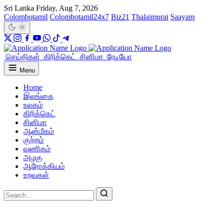
Sri Lanka
Friday, Aug 7, 2026
Colombotamil
Colombotamil24x7
Biz21
Thalaimurai
Saayam
செய்திகள்
கிரிக்கெட்
சினிமா
ரேடியோ
Menu
Home
இலங்கை
உலகம்
கிரிக்கெட்
சினிமா
ஆன்மீகம்
குற்றம்
வணிகம்
அழகு
ஆரோக்கியம்
உறவுகள்