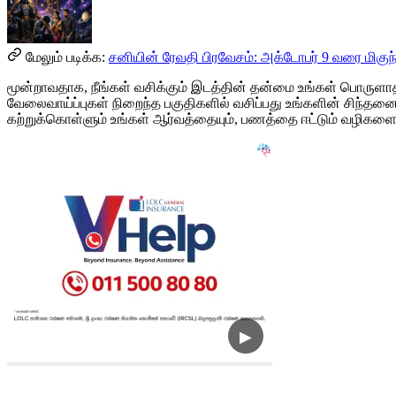
மேலும் படிக்க:
சனியின் ரேவதி பிரவேசம்: அக்டோபர் 9 வரை மிகுந
மூன்றாவதாக, நீங்கள் வசிக்கும் இடத்தின் தன்மை உங்கள் பொருளாதா
வேலைவாய்ப்புகள் நிறைந்த பகுதிகளில் வசிப்பது உங்களின் சிந்தனை
கற்றுக்கொள்ளும் உங்கள் ஆர்வத்தையும், பணத்தை ஈட்டும் வழிகளைய