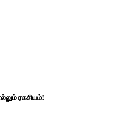
்லும் ரகசியம்!