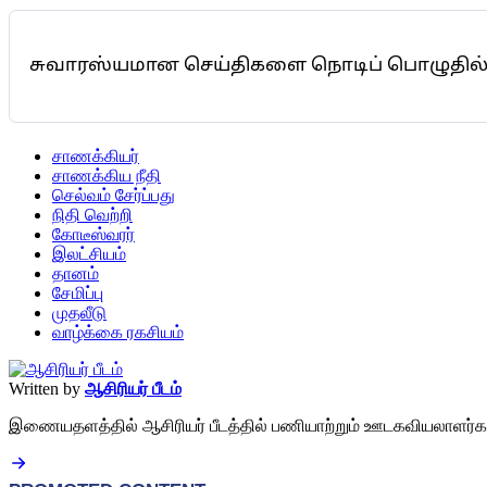
சுவாரஸ்யமான செய்திகளை நொடிப் பொழுதில் 
சாணக்கியர்
சாணக்கிய நீதி
செல்வம் சேர்ப்பது
நிதி வெற்றி
கோடீஸ்வரர்
இலட்சியம்
தானம்
சேமிப்பு
முதலீடு
வாழ்க்கை ரகசியம்
Written by
ஆசிரியர் பீடம்
இணையதளத்தில் ஆசிரியர் பீடத்தில் பணியாற்றும் ஊடகவியலாளர்