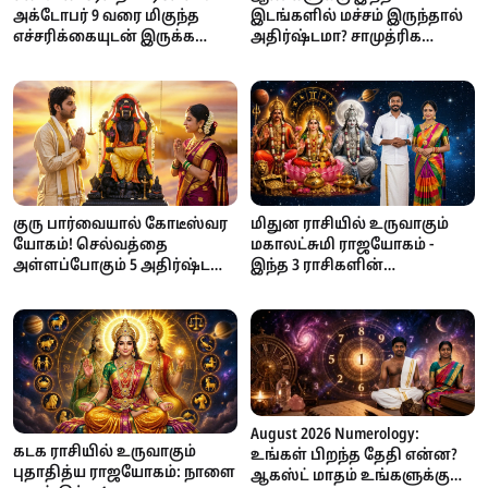
அக்டோபர் 9 வரை மிகுந்த
இடங்களில் மச்சம் இருந்தால்
எச்சரிக்கையுடன் இருக்க
அதிர்ஷ்டமா? சாமுத்ரிக
வேண்டிய 3 ராசிகள்!
சாஸ்திரம் கூறும்
நம்பிக்கைகள்
குரு பார்வையால் கோடீஸ்வர
மிதுன ராசியில் உருவாகும்
யோகம்! செல்வத்தை
மகாலட்சுமி ராஜயோகம் -
அள்ளப்போகும் 5 அதிர்ஷ்ட
இந்த 3 ராசிகளின்
நட்சத்திரங்கள்!
பணக்கஷ்டம் தீரப்போகுது!
August 2026 Numerology:
கடக ராசியில் உருவாகும்
உங்கள் பிறந்த தேதி என்ன?
புதாதித்ய ராஜயோகம்: நாளை
ஆகஸ்ட் மாதம் உங்களுக்கு