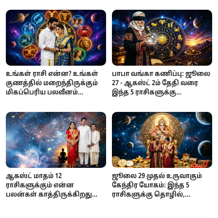
வேண்டிய காலம்... சவால்கள்
உயர்வில் அதிர்ஷ்டம்!
அதிகரிக்குமாம்!
உங்கள் ராசி என்ன? உங்கள்
பாபா வங்கா கணிப்பு: ஜூலை
குணத்தில் மறைந்திருக்கும்
27 - ஆகஸ்ட் 2ம் தேதி வரை
மிகப்பெரிய பலவீனம்
இந்த 5 ராசிகளுக்கு
இதுதான்!
அதிர்ஷ்டம்!
ஆகஸ்ட் மாதம் 12
ஜூலை 29 முதல் உருவாகும்
ராசிகளுக்கும் என்ன
கேந்திர யோகம்: இந்த 5
பலன்கள் காத்திருக்கிறது
ராசிகளுக்கு தொழில்,
தெரியுமா? உங்க ராசி என்ன?
பணவரவு, அதிர்ஷ்டத்தில்
முன்னேற்றம்!