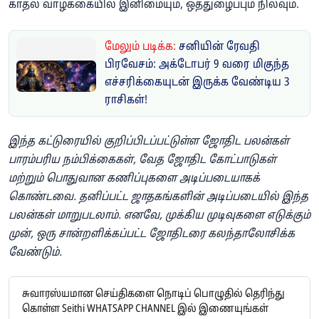
காதல் வாழ்க்கையில் இனிமையும், ஒத்துழைப்பும் நிலவும்.
மேலும் படிக்க:
சனியின் ரேவதி
பிரவேசம்: அக்டோபர் 9 வரை மிகுந்த
எச்சரிக்கையுடன் இருக்க வேண்டிய 3
ராசிகள்!
இந்த கட்டுரையில் குறிப்பிடப்பட்டுள்ள ஜோதிட பலன்கள்
பாரம்பரிய நம்பிக்கைகள், வேத ஜோதிட கோட்பாடுகள்
மற்றும் பொதுவான கணிப்புகளை அடிப்படையாகக்
கொண்டவை. தனிப்பட்ட ஜாதகங்களின் அடிப்படையில் இந்த
பலன்கள் மாறுபடலாம். எனவே, முக்கிய முடிவுகளை எடுக்கும்
முன், ஒரு சான்றளிக்கப்பட்ட ஜோதிடரை கலந்தாலோசிக்க
வேண்டும்.
சுவாரஸ்யமான செய்திகளை நொடிப் பொழுதில் தெரிந்து
கொள்ள Seithi WHATSAPP CHANNEL இல் இணையுங்கள்