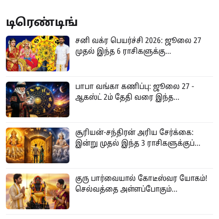
டிரெண்டிங்
சனி வக்ர பெயர்ச்சி 2026: ஜூலை 27
முதல் இந்த 6 ராசிகளுக்கு...
பாபா வங்கா கணிப்பு: ஜூலை 27 -
ஆகஸ்ட் 2ம் தேதி வரை இந்த...
சூரியன்-சந்திரன் அரிய சேர்க்கை:
இன்று முதல் இந்த 3 ராசிகளுக்குப்...
குரு பார்வையால் கோடீஸ்வர யோகம்!
செல்வத்தை அள்ளப்போகும்...