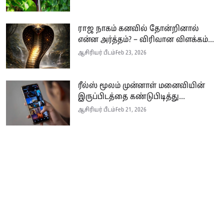
ராஜ நாகம் கனவில் தோன்றினால்
என்ன அர்த்தம்? – விரிவான விளக்கம்...
ஆசிரியர் பீடம்
Feb 23, 2026
ரீல்ஸ் மூலம் முன்னாள் மனைவியின்
இருப்பிடத்தை கண்டுபிடித்து...
ஆசிரியர் பீடம்
Feb 21, 2026
Seithi.lk இலங்கையின் முன்னணி தமிழ்ச் செய்தி இணையதளம் ஆகும்.
இத்தளமானது அனுபவமிக்க ஊடகவியலாளர்களின் பங்களிப்புடன் இலங்கை