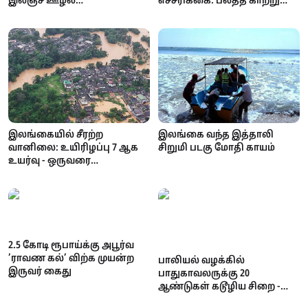
இலஞ்ச ஊழல்
எச்சரிக்கை: பலத்த காற்று
ஆணைக்குழுவில்
மற்றும் கொந்தளிப்பான கடல்
வாக்குமூலம் அளிக்க
- மீனவர்களுக்கு முக்கிய
வந்தபோது அதிரடி!
அறிவிப்பு!
இலங்கையில் சீரற்ற
இலங்கை வந்த இத்தாலி
வானிலை: உயிரிழப்பு 7 ஆக
சிறுமி படகு மோதி காயம்
உயர்வு - ஒருவரை
காணவில்லை; கண்டி,
நுவரெலியா
பாடசாலைகளுக்கு விடுமுறை
2.5 கோடி ரூபாய்க்கு அபூர்வ
’ராவண கல்’ விற்க முயன்ற
பாலியல் வழக்கில்
இருவர் கைது
பாதுகாவலருக்கு 20
ஆண்டுகள் கடூழிய சிறை -
நீதிமன்றம் வழங்கிய அதிரடித்