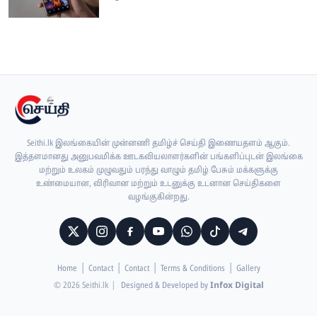
Seithi.lk இலங்கையின் முன்னணி தமிழ்ச் செய்தி இணையதளம் ஆகும்.
இத்தளமானது அனுபவமிக்க ஊடகவியலாளர்களின் பங்களிப்புடன் இலங்கை
மற்றும் உலகம் முழுவதும் பரந்து வாழும் தமிழ் பேசும் மக்களுக்கு
உண்மையான, விரிவான மற்றும் உடனுக்கு உடனான செய்திகளை
வழங்குகின்றது.
Home
Contact
Contact
Terms & Conditions
Gallery
© 2026 Seithi.lk
|
Designed & Developed by
Infox Digital