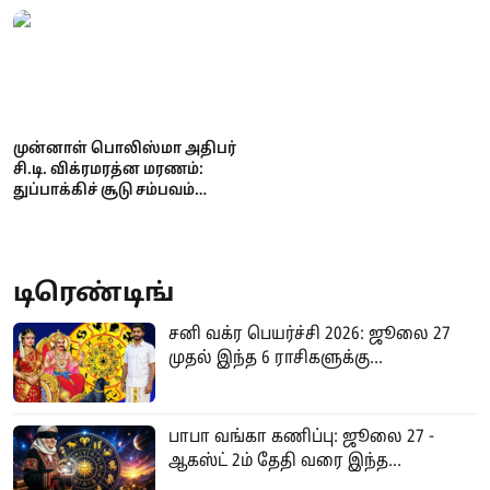
தீர்ப்பு!
முன்னாள் பொலிஸ்மா அதிபர்
சி.டி. விக்ரமரத்ன மரணம்:
துப்பாக்கிச் சூடு சம்பவம்
குறித்து தீவிர விசாரணை
ஆரம்பம்
டிரெண்டிங்
சனி வக்ர பெயர்ச்சி 2026: ஜூலை 27
முதல் இந்த 6 ராசிகளுக்கு...
பாபா வங்கா கணிப்பு: ஜூலை 27 -
ஆகஸ்ட் 2ம் தேதி வரை இந்த...