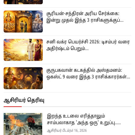
சூரியன்-சந்திரன் அரிய சேர்க்கை:
இன்று முதல் இந்த 3 ராசிகளுக்குப்...
சனி வக்ர பெயர்ச்சி 2026: டிசம்பர் வரை
அதிர்ஷ்டம் பெறும்...
குருபகவான் கடகத்தில் அஸ்தமனம்:
ஒகஸ்ட் 9 வரை இந்த 3 ராசிக்காரர்கள்...
ஆசிரியர் தெரிவு
இறந்த உடலை எரித்தாலும்
சாம்பலாகாத 'அந்த ஒரு' உறுப்பு.....
ஆசிரியர் பீடம்
Jul 16, 2026