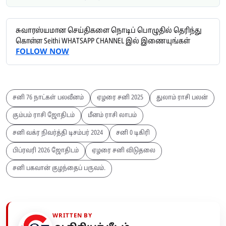
சுவாரஸ்யமான செய்திகளை நொடிப் பொழுதில் தெரிந்து
கொள்ள Seithi WHATSAPP CHANNEL இல் இணையுங்கள்
FOLLOW NOW
சனி 76 நாட்கள் பலவீனம்
ஏழரை சனி 2025
துலாம் ராசி பலன்
கும்பம் ராசி ஜோதிடம்
மீனம் ராசி லாபம்
சனி வக்ர நிவர்த்தி டிசம்பர் 2024
சனி 0 டிகிரி
பிப்ரவரி 2026 ஜோதிடம்
ஏழரை சனி விடுதலை
சனி பகவான் குழந்தைப் பருவம்.
WRITTEN BY