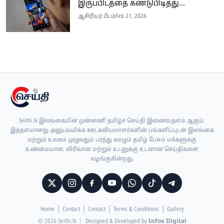
இருப்பிடத்தை கண்டுபிடித்து...
ஆசிரியர் பீடம்
Feb 21, 2026
Seithi.lk இலங்கையின் முன்னணி தமிழ்ச் செய்தி இணையதளம் ஆகும்.
இத்தளமானது அனுபவமிக்க ஊடகவியலாளர்களின் பங்களிப்புடன் இலங்கை
மற்றும் உலகம் முழுவதும் பரந்து வாழும் தமிழ் பேசும் மக்களுக்கு
உண்மையான, விரிவான மற்றும் உடனுக்கு உடனான செய்திகளை
வழங்குகின்றது.
Home
Contact
Contact
Terms & Conditions
Gallery
© 2026 Seithi.lk
|
Designed & Developed by
Infox Digital