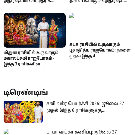
அதிர்ஷ்டமா? சாமுத்ரிக
அள்ளப்போகும் 5 அதிர்ஷ்ட
சாஸ்திரம் கூறும்
நட்சத்திரங்கள்!
நம்பிக்கைகள்
கடக ராசியில் உருவாகும்
புதாதித்ய ராஜயோகம்: நாளை
மிதுன ராசியில் உருவாகும்
முதல் இந்த 4
மகாலட்சுமி ராஜயோகம் -
ராசிக்காரர்களுக்கு
இந்த 3 ராசிகளின்
அதிர்ஷ்டம்!
பணக்கஷ்டம் தீரப்போகுது!
டிரெண்டிங்
சனி வக்ர பெயர்ச்சி 2026: ஜூலை 27
முதல் இந்த 6 ராசிகளுக்கு...
பாபா வங்கா கணிப்பு: ஜூலை 27 -