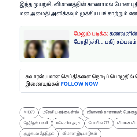
இந்த முயற்சி, விமானத்தின் காணாமல் போன புதிரைத
மன அமைதி அளிக்கவும் முக்கிய பங்காற்றும் என எ
மேலும் படிக்க:
கணவனின் 
பேரதிர்ச்சி... பகீர் சம்பவம்
சுவாரஸ்யமான செய்திகளை நொடிப் பொழுதில் தெர
இணையுங்கள்
FOLLOW NOW
MH370
மலேசிய ஏர்லைன்ஸ்
விமானம் காணாமல் போனத
தேடுதல் பணி
மலேசிய அரசு
போயிங் 777
விமான விப
ஆழ்கடல் தேடுதல்
விமான இடிபாடுகள்